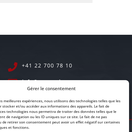
+41 22 700 78 10


info@concordo.com
Gérer le consentement

@concordo-sa
les meilleures expériences, nous utilisons des technologies telles que les
r stocker et/ou accéder aux informations des appareils. Le fait de
 ces technologies nous permettra de traiter des données telles que le
t de navigation ou les ID uniques sur ce site. Le fait de ne pas
u de retirer son consentement peut avoir un effet négatif sur certaines
ques et fonctions.
n matière de protection des données Concordo