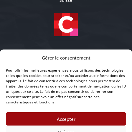
Suisse
+41 22 700 78 10

Gérer le consentement

info@concordo.com
Pour offrir les meilleures expériences, nous utilisons des technologies
telles que les cookies pour stocker et/ou accéder aux informations des
appareils. Le fait de consentir à ces technologies nous permettra de

@concordo-sa
traiter des données telles que le comportement de navigation ou les ID
uniques sur ce site. Le fait de ne pas consentir ou de retirer son
consentement peut avoir un effet négatif sur certaines
caractéristiques et fonctions.
©2026 Concordo SA | Design et maintenance
Accepter
App'n'Web